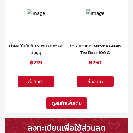
 รส
ชาเขียวมัทฉะ Matcha Green
ผงมะนาว 250 G.
Tea Base 100 G.
฿
250
฿
96.50
ซื้อสินค้า
ซื้อสินค้า
ดูสินค้าเพิ่มเติม
ลงทะเบียนเพื่อใช้ส่วนลด