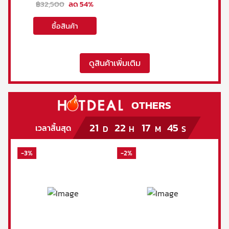
Blender
฿
32,500
ลด
54
%
ซื้อสินค้า
ดูสินค้าเพิ่มเติม
OTHERS
21
22
17
44
เวลาสิ้นสุด
D
H
M
S
-
2
%
-
20
%
-
4