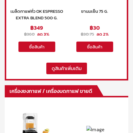
SSO
ชานมเย็น 75 G.
ชาเขียวมัทฉะ Matcha
ช
.
Ceremonial 100 G.
฿
30
฿
599
฿
30.75
ลด
2
%
฿
750
ลด
20
%
ซื้อสินค้า
ซื้อสินค้า
ดูสินค้าเพิ่มเติม
เครื่องชงกาแฟ / เครื่องบดกาแฟ ขายดี