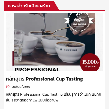
Online 📍สั่งซื้อผ่าน AROMA Online Store
คอร์สสำหรับเจ้าของร้าน
https://www.aromaonlinestore.com/products?
scates=tea-matcha
หลักสูตร Professional Cup Tasting
ห
06/08/2569
หลักสูตร Professional Cup Tasting เรียนรู้การจำเเนก เเยกก
หล
ลิ่น รสชาติของกาแฟเเบบมืออาชีพ
สว
หั