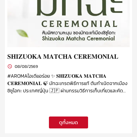
𝐒𝐇𝐈𝐙𝐔𝐎𝐊𝐀 𝐌𝐀𝐓𝐂𝐇𝐀 𝐂𝐄𝐑𝐄𝐌𝐎𝐍𝐈𝐀𝐋
แ
G
08/08/2569
#AROMAไอเดียอร่อย ✨ 𝐒𝐇𝐈𝐙𝐔𝐎𝐊𝐀 𝐌𝐀𝐓𝐂𝐇𝐀
𝐂𝐄𝐑𝐄𝐌𝐎𝐍𝐈𝐀𝐋 🍃 มัทฉะเกรดพิธีการแท้ ต้นกำเนิดจากเมือง
✨ 
ชิซูโอกะ ประเทศญี่ปุ่น 🇯🇵 ผ่านกรรมวิธีการเก็บเกี่ยวและคัด
หว
สรรอย่างพิถีพิถัน เพื่อรสชาติที่นุ่มละมุน ล้ำลึก และกลมกล่อม
พรีเมีย
เป็นเอกลักษณ์ Origin : Shizuoka, Japan Taste Note :
เม
Umami, Creamy, Roasted Nutty, Floral วันนี้ AROMA ขอ
พาทุกคนมาสัมผัสรสชาติจากต้นตำรับ พร้อมรังสรรค์ไอเดียสุด
ดูทั้งหมด
พิเศษกับ 8 เมนูมัทฉะ ที่คุณเองก็ทำตามได้ง่ายๆ ไหนใครลอง
แล้วเป็นยังไงบ้าง มาแชร์กันที่คอมเม้นท์เลย! สั่งซื้อได้ที่ ช่องทาง