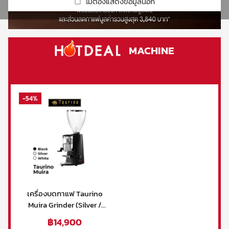
รีวิวร้านกาแฟ
Real Fruit Mixes
Cold Brew
ไม่ต้องแสดงข้อมูลนี้อีก
Premium
Coffee Grinders
DaVinci
Drip
Preparation
Crem
Lio
Sauce
Beverage Mix
Syphon
Victoria Arduino
เกี่ยวกับเรา
Accessory
/
HARIO
Fruitti
Real
Expobar
Mahlkonig
Smoothie
Beverage Base
Set Drip
Tumbler
Fruit
MACHINE
Milklab
Xlvi
Mazzer
Mixes
Fruitti
Accessory
Tea
Coffee
Juice
Macap
ชา
maker
Beverage
Grinders
Tumbler
Mix
Other
Drink
โกโก้
Victoria
-
54
%
Tea maker
glass
Beverage
Arduino
Automatic Tamper
น้ำผลไม้ผสมเนื้อผลไม้ & ไซรัป
Base
Mahlkonig
Drink glass
Smoothie Blender
Mazzer
ผงสำเร็จรูป
Macap
ผลิตภัณฑ์กลุ่มกาแฟ
Other
ท๊อปปิ้ง
Automatic
เครื่องบดกาแฟ Taurino
Tamper
Muira Grinder (Silver /
อุปกรณ์อื่นๆ
Black / White)
฿
14,900
Smoothie