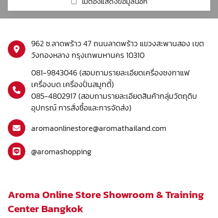
รีวิวร้านกาแฟ
Real Fruit Mixes
Cold Brew
ไม่ต้องแสดงข้อมูลนี้อีก
Coffee Grinders
DaVinci
Beverage Mix
Syphon
Victoria Arduino
เกี่ยวกับเรา
HARIO
Mahlkonig
Beverage Base
Set Drip
962 ซ.ลาดพร้าว 47 ถนนลาดพร้าว แขวงสะพานสอง เขต
Milklab
Mazzer
วังทองหลาง กรุงเทพมหานคร 10310
Accessory
Macap
ชา
081-9843046 (สอบถามรายละเอียดเครื่องชงกาแฟ
Tumbler
เครื่องบด เครื่องปั่นสมูทตี้)
Other
โกโก้
085-4802917 (สอบถามรายละเอียดสินค้ากลุ่มวัตถุดิบ
Tea maker
Automatic Tamper
อุปกรณ์ การสั่งซื้อและการจัดส่ง)
น้ำผลไม้ผสมเนื้อผลไม้ & ไซรัป
Drink glass
Smoothie Blender
aromaonlinestore@aromathailand.com
ผงสำเร็จรูป
@aromashopping
ผลิตภัณฑ์กลุ่มกาแฟ
ท๊อปปิ้ง
Aroma Online Store Showroom & Training
อุปกรณ์อื่นๆ
Center Bangkok