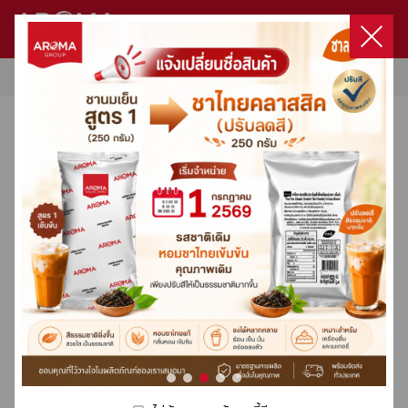
หน้าแรก
/
ติดต่อเรา
สินค้า
ไม่มีสินค้าในตะกร้า
หน้าแรก
สินค้าทั้งหมด
ติดต่อเรา
เข้าสู่ระบบ
โปรโมชั่นทั้งหมด
เกี่ยวกับเรา
เลือกซื้อสินค้า
เครื่องชงกาแฟ / เครื่องบดกาแฟ
เครื่องชงกาแฟ / เครื่องบดกาแฟ
Product Set
Capsule
Capsule Coffee Machine
เมล็ดกาแฟคั่ว
ผลิตภัณฑ์กลุ่มนม
DaVinci
HARIO
Milklab
ชา
โกโก้
น้ำผลไม้ผสมเนื้อผลไม้ & ไซรัป
ผงสำเร็จรูป
ผลิตภัณฑ์กลุ่มกาแฟ
ท๊อปปิ้ง
อุปกรณ์อื่นๆ
ทั้งหมด
ทั้งหมด
ทั้งหมด
ทั้งหมด
ทั้งหมด
ทั้งหมด
ทั้งหมด
ทั้งหมด
ทั้งหมด
ทั้งหมด
ทั้งหมด
ทั้งหมด
ทั้งหมด
ทั้งหมด
ทั้งหมด
ทั้งหมด
โปรโมชั่น
ลงทะเบียน
บริษัท เค.วี.เอ็น. อิมปอร์ต เอกซ์ปอร์ต (1991)
Machines Promotion
ติดต่อเรา
จำกัด (สำนักงานใหญ่)
Product Set
Fully-Automatic
Aroma Original Blend
Classic Syrup
Filter
3 in 1
3 in 1 Express Cup
Fruit Concentrate
3 in 1
Drip Coffee
Topping
อะไหล่เครื่องชง
การสั่งซื้อและจัดส่ง
เลขประจำตัวผู้เสียภาษีอากร :
0105534104171
Capsule
Semi-Automatic
Aroma Premium Blend
True To Fruit Syrup
Dripper
Matcha
Premix
Syrup
Condiment
Premix
Sauce
อุปกรณ์อื่นๆ
Victoria Arduino
Victoria Arduino
สูตรเครื่องดื่มขายดี
Organic Coffee
Luxury Dessert Syrup
Grinder
Premix
Pure 100%
Fruit Based Preparation
Premix
3 in 1 Express Cup
Double Wall
Capsule Coffee Machine
Wega
Special Blend
Floral Syrup
Server
Tea Leaf
Fruitti Smoothie
เมล็ดกาแฟคั่ว
คอร์สกาแฟ
Crem / Expobar
Lio
Premium Sauce
Kettle
Fruitti Juice
ผลิตภัณฑ์กลุ่มนม
Xlvi