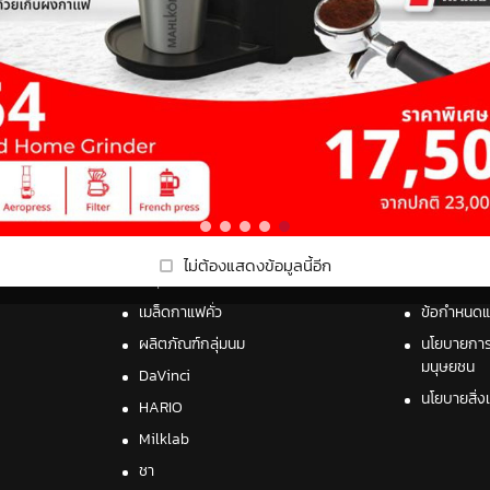
ประเภทสินค้า
เกี่ยวกับเรา
เครื่องชงกาแฟ / เครื่องบดกาแฟ
เกี่ยวกับเร
Product Set
ติดต่อเรา
Capsule
การสั่งซื้อ
ไม่ต้องแสดงข้อมูลนี้อีก
Capsule Coffee Machine
นโยบายควา
เมล็ดกาแฟคั่ว
ข้อกำหนดแล
ผลิตภัณฑ์กลุ่มนม
นโยบายการป
มนุษยชน
DaVinci
นโยบายสิ่ง
HARIO
Milklab
ชา