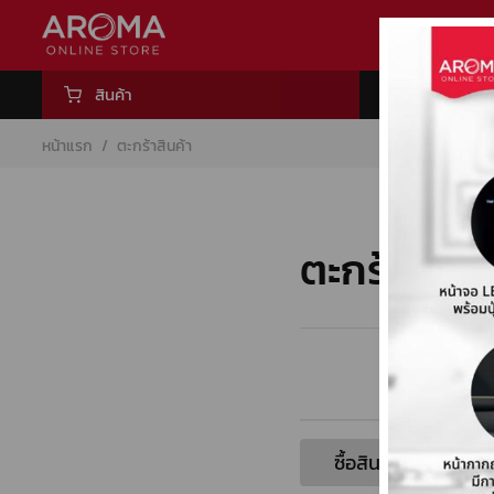
สินค้า
หน้าแรก
หน้าแรก
/
ตะกร้าสินค้า
เครื่องชงกาแฟ / เครื่องบดกาแฟ
เครื่องชงกาแฟ 
Product Set
Capsule
Capsule Coffe
เมล็ดกาแฟคั่ว
ผลิตภัณฑ์กลุ่มน
DaVinci
HARIO
Milklab
ชา
โกโก้
น้ำผลไม้ผสมเนื้อ
ผงสำเร็จรูป
ผลิตภัณฑ์กลุ่ม
ท๊อปปิ้ง
อุปกรณ์อื่นๆ
ทั้งหมด
ทั้งหมด
ทั้งหมด
ทั้งหมด
ทั้งหมด
ทั้งหมด
ทั้งหม
ทั้ง
ทั้
ทั้
ทั
Semi-Automat
Aroma Premiu
True To Fruit S
Dripper
Matcha
Premix
Syrup
Condiment
Premix
Sauce
อุปกรณ์อื่นๆ
Product Set
Victoria Ar
Special Blend
Floral Syrup
Server
Tea Leaf
Fruitti Smooth
ตะกร้าสินค้
Wega
Capsule
Real Fruit Mixe
Cold Brew
Crem / Expo
Beverage Base
Set Drip
Xlvi
Capsule Coffee Machine
Tumbler
เมล็ดกาแฟคั่ว
Automatic Tam
Drink glass
ซื้อสินค้าต่อ
ผลิตภัณฑ์กลุ่มนม