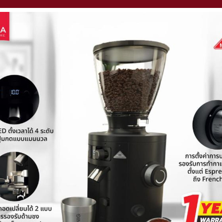
เข้าสู่ระบบเพื่อชำระเงิน
โปรโมชั่น
การสั่งซื้อและจัดส่ง
สูตรเครื่องดื่มขายดี
เบอร์โทรศัพท์ / อีเมล
*
/ เครื่องบดกาแฟ
e Machine
ม
ผลไม้ & ไซรัป
กาแฟ
ด
หมด
งหมด
งหมด
้งหมด
ทั้งหมด
โปรโมชั่นทั้งหมด
ทั้งหมด
ทั้งหมด
ทั้งหมด
ทั้งหมด
Fully-Automatic
Aroma Original Blend
Classic Syrup
Filter
3 in 1
3 in 1 Express Cup
Fruit Concentrate
3 in 1
Drip Coffee
Topping
อะไหล่เครื่องชง
ic
m Blend
yrup
Machines Promotion
Coffee Grinders
Organic Coffee
Luxury Dessert Syrup
Grinder
Premix
Pure 100%
Fruit Based Preparation
Premix
3 in 1 Express Cup
Double Wall
รหัสผ่าน
*
duino
Victoria Arduino
ie
Victoria Arduino
Lio
Premium Sauce
Kettle
Fruitti Juice
า
Mahlkonig
s
Beverage Mix
Syphon
bar
Mazzer
สมัครสมาชิกใหม่
เข้าสู่ระบบ
Accessory
Macap
ไม่มีสินค้าในตะกร้า
Other
Tea maker
per
Smoothie Blender
อัพเดตตะกร้