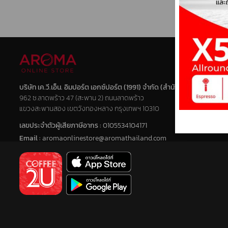
DaVinci
HARIO
Milklab
บริษัท เค.วี.เอ็น. อิมปอร์ต เอกซ์ปอร์ต (1991) จำกัด
(สำนักงานใหญ่)
962 ซ.ลาดพร้าว 47 (สะพาน 2) ถนนลาดพร้าว
ชา
แขวงสะพานสอง เขตวังทองหลาง กรุงเทพฯ 10310
เลขประจำตัวผู้เสียภาษีอากร :
0105534104171
โกโก้
Email :
aromaonlinestore@aromathailand.com
น้ำผลไม้ผสมเนื้อผลไม้ & ไซรัป
ผงสำเร็จรูป
ผลิตภัณฑ์กลุ่มกาแฟ