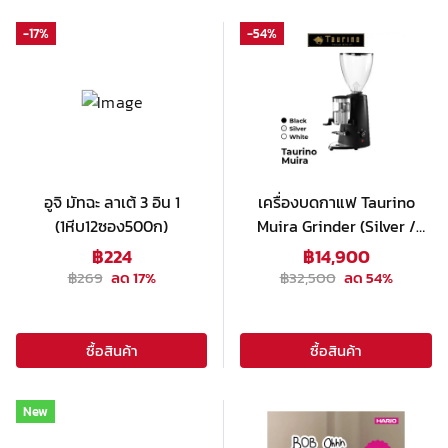
-
17
%
-
54
%
อูจิ มัทฉะ ลาเต้ 3 อิน 1
เครื่องบดกาแฟ Taurino
(1หีบ12ซอง500ก)
Muira Grinder (Silver /
Black / White)
฿
224
฿
14,900
฿
269
ลด
17
%
฿
32,500
ลด
54
%
ซื้อสินค้า
ซื้อสินค้า
New