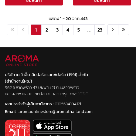
ซื้อสินค้า
ซื้อสินค้า
แสดง
1
-
20
จาก
443
1
2
3
4
5
...
23
บริษัท เค.วี.เอ็น. อิมปอร์ต เอกซ์ปอร์ต (1991) จำกัด
(สำนักงานใหญ่)
962 ซ.ลาดพร้าว 47 (สะพาน 2) ถนนลาดพร้าว
แขวงสะพานสอง เขตวังทองหลาง กรุงเทพฯ 10310
เลขประจำตัวผู้เสียภาษีอากร :
0105534104171
Email :
aromaonlinestore@aromathailand.com