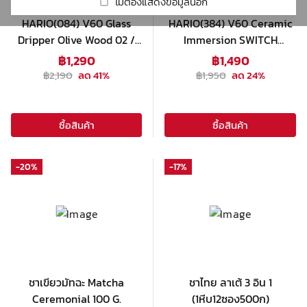
รีวิวร้านกาแฟ
Real Fruit Mixes
Cold Brew
ไม่ต้องแสดงข้อมูลนี้อีก
Coffee Grinders
DaVinci
HARIO(084) V60 Glass
HARIO(384) V60 Ceramic
Beverage Mix
Syphon
Victoria Arduino
เกี่ยวกับเรา
HARIO
Dripper Olive Wood 02 /
Immersion SWITCH
Mahlkonig
VDG-02-OV
Dripper 02 - White /
Beverage Base
Set Drip
฿
1,290
฿
1,490
Milklab
SSDC-200-W
฿
2,190
ลด
41
%
฿
1,950
ลด
24
%
Mazzer
Accessory
Macap
ชา
Tumbler
Other
ซื้อสินค้า
ซื้อสินค้า
โกโก้
Tea maker
Automatic Tamper
น้ำผลไม้ผสมเนื้อผลไม้ & ไซรัป
-
20
%
-
17
%
Drink glass
Smoothie Blender
ผงสำเร็จรูป
ผลิตภัณฑ์กลุ่มกาแฟ
ท๊อปปิ้ง
อุปกรณ์อื่นๆ
ชาเขียวมัทฉะ Matcha
ชาไทย ลาเต้ 3 อิน 1
Ceremonial 100 G.
(1หีบ12ซอง500ก)