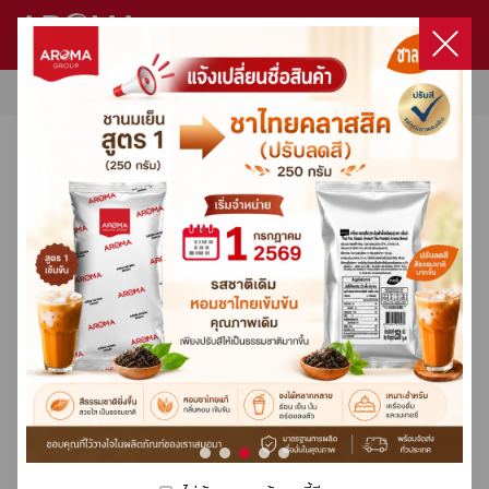
หน้าแรก
/
สินค้าของเรา
สินค้า
ไม่มีสินค้าในตะกร้า
หน้าแรก
สินค้าทั้งหมด
แสดง
1
-
20
จาก
443
แสดง
เข้าสู่ระบบ
โปรโมชั่นทั้งหมด
เกี่ยวกับเรา
เลือกซื้อสินค้า
เครื่องชงกาแฟ / เครื่องบดกาแฟ
เครื่องชงกาแฟ / เครื่องบดกาแฟ
Product Set
Capsule
Capsule Coffee Machine
เมล็ดกาแฟคั่ว
ผลิตภัณฑ์กลุ่มนม
DaVinci
HARIO
Milklab
ชา
โกโก้
น้ำผลไม้ผสมเนื้อผลไม้ & ไซรัป
ผงสำเร็จรูป
ผลิตภัณฑ์กลุ่มกาแฟ
ท๊อปปิ้ง
อุปกรณ์อื่นๆ
ทั้งหมด
ทั้งหมด
ทั้งหมด
ทั้งหมด
ทั้งหมด
ทั้งหมด
ทั้งหมด
ทั้งหมด
ทั้งหมด
ทั้งหมด
ทั้งหมด
ทั้งหมด
ทั้งหมด
ทั้งหมด
ทั้งหมด
ทั้งหมด
โปรโมชั่น
ลงทะเบียน
Machines Promotion
ติดต่อเรา
Product Set
Fully-Automatic
Aroma Original Blend
Classic Syrup
Filter
3 in 1
3 in 1 Express Cup
Fruit Concentrate
3 in 1
Drip Coffee
Topping
อะไหล่เครื่องชง
การสั่งซื้อและจัดส่ง
Capsule
Semi-Automatic
Aroma Premium Blend
True To Fruit Syrup
Dripper
Matcha
Premix
Syrup
Condiment
Premix
Sauce
อุปกรณ์อื่นๆ
Victoria Arduino
-
41
%
-
24
%
Victoria Arduino
สูตรเครื่องดื่มขายดี
Organic Coffee
Luxury Dessert Syrup
Grinder
Premix
Pure 100%
Fruit Based Preparation
Premix
3 in 1 Express Cup
Double Wall
Capsule Coffee Machine
Wega
Special Blend
Floral Syrup
Server
Tea Leaf
Fruitti Smoothie
เมล็ดกาแฟคั่ว
คอร์สกาแฟ
Crem / Expobar
Lio
Premium Sauce
Kettle
Fruitti Juice
ผลิตภัณฑ์กลุ่มนม
Xlvi