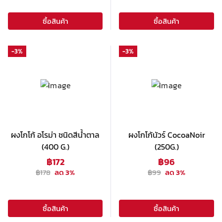
ซื้อสินค้า
ซื้อสินค้า
-
3
%
-
3
%
ผงโกโก้ อโรม่า ชนิดสีน้ำตาล
ผงโกโก้นัวร์ CocoaNoir
(400 G.)
(250G.)
฿
172
฿
96
฿
178
ลด
3
%
฿
99
ลด
3
%
ซื้อสินค้า
ซื้อสินค้า