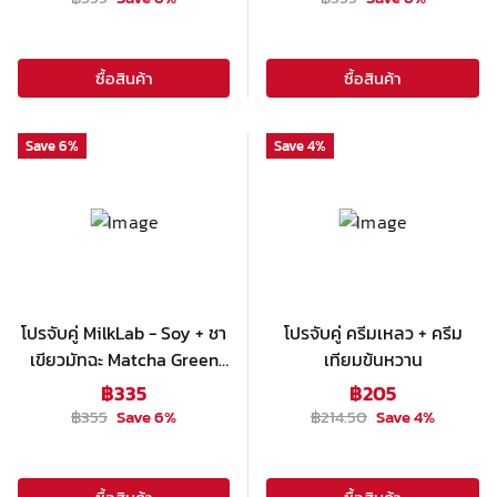
ซื้อสินค้า
ซื้อสินค้า
Save
6
%
Save
4
%
โปรจับคู่ MilkLab - Soy + ชา
โปรจับคู่ ครีมเหลว + ครีม
เขียวมัทฉะ Matcha Green
เทียมข้นหวาน
Tea Base
฿
335
฿
205
฿
355
Save
6
%
฿
214.50
Save
4
%