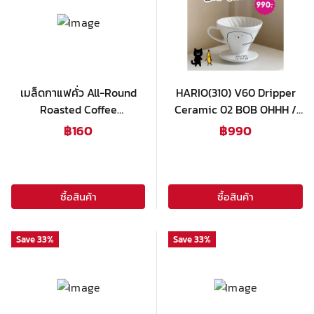
เมล็ดกาแฟคั่ว All-Round
HARIO(310) V60 Dripper
Roasted Coffee
Ceramic 02 BOB OHHH /
(20ซอง250กรัม)
VDC-02-OH
฿
160
฿
990
ซื้อสินค้า
ซื้อสินค้า
Save
33
%
Save
33
%