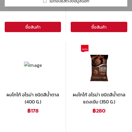
รีวิวร้านกาแฟ
Real Fruit Mixes
Cold Brew
ไม่ต้องแสดงข้อมูลนี้อีก
Coffee Grinders
DaVinci
Beverage Mix
Syphon
Victoria Arduino
เกี่ยวกับเรา
HARIO
Mahlkonig
Beverage Base
Set Drip
ซื้อสินค้า
ซื้อสินค้า
Milklab
Mazzer
Accessory
Macap
ชา
Tumbler
Other
โกโก้
Tea maker
Automatic Tamper
น้ำผลไม้ผสมเนื้อผลไม้ & ไซรัป
Drink glass
Smoothie Blender
ผงสำเร็จรูป
ผงโกโก้ อโรม่า ชนิดสีน้ำตาล
ผลิตภัณฑ์กลุ่มกาแฟ
ผงโกโก้ อโรม่า ชนิดสีน้ำตาล
(400 G.)
แดงเข้ม (350 G.)
ท๊อปปิ้ง
฿
178
฿
280
อุปกรณ์อื่นๆ