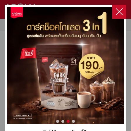
หน้าแรก
/
โกโก้
สินค้า
ไม่มีสินค้าในตะกร้า
หน้าแรก
สินค้าทั้งหมด
สินค้า
โกโก้
แนะนำ
เข้าสู่ระบบ
โปรโมชั่นทั้งหมด
เกี่ยวกับเรา
เลือกซื้อสินค้า
เครื่องชงกาแฟ / เครื่องบดกาแฟ
เครื่องชงกาแฟ / เครื่องบดกาแฟ
Product Set
Capsule
Capsule Coffee Machine
เมล็ดกาแฟคั่ว
ผลิตภัณฑ์กลุ่มนม
DaVinci
HARIO
Milklab
ชา
โกโก้
น้ำผลไม้ผสมเนื้อผลไม้ & ไซรัป
ผงสำเร็จรูป
ผลิตภัณฑ์กลุ่มกาแฟ
ท๊อปปิ้ง
อุปกรณ์อื่นๆ
ทั้งหมด
ทั้งหมด
ทั้งหมด
ทั้งหมด
ทั้งหมด
ทั้งหมด
ทั้งหมด
ทั้งหมด
ทั้งหมด
ทั้งหมด
ทั้งหมด
ทั้งหมด
ทั้งหมด
ทั้งหมด
ทั้งหมด
ทั้งหมด
โปรโมชั่น
ลงทะเบียน
Machines Promotion
ติดต่อเรา
Product Set
Fully-Automatic
Aroma Original Blend
Classic Syrup
Filter
3 in 1
3 in 1 Express Cup
Fruit Concentrate
3 in 1
Drip Coffee
Topping
อะไหล่เครื่องชง
การสั่งซื้อและจัดส่ง
Capsule
Semi-Automatic
Aroma Premium Blend
True To Fruit Syrup
Dripper
Matcha
Premix
Syrup
Condiment
Premix
Sauce
อุปกรณ์อื่นๆ
Victoria Arduino
Victoria Arduino
สูตรเครื่องดื่มขายดี
Organic Coffee
Luxury Dessert Syrup
Grinder
Premix
Pure 100%
Fruit Based Preparation
Premix
3 in 1 Express Cup
Double Wall
Capsule Coffee Machine
Wega
Special Blend
Floral Syrup
Server
Tea Leaf
Fruitti Smoothie
เมล็ดกาแฟคั่ว
คอร์สกาแฟ
Crem / Expobar
โกโก้สำเร็จสูตร 2 250 G.
ผงโกโก้ อโรม่า ชนิดสีน้ำตาล
Lio
Premium Sauce
Kettle
Fruitti Juice
เข้ม 350 G. (ผงโกโก้เข้มข้น)
ผลิตภัณฑ์กลุ่มนม
Xlvi
฿
70
฿
199