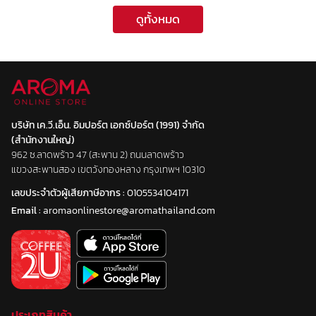
ดูทั้งหมด
บริษัท เค.วี.เอ็น. อิมปอร์ต เอกซ์ปอร์ต (1991) จำกัด
(สำนักงานใหญ่)
962 ซ.ลาดพร้าว 47 (สะพาน 2) ถนนลาดพร้าว
แขวงสะพานสอง เขตวังทองหลาง กรุงเทพฯ 10310
เลขประจำตัวผู้เสียภาษีอากร :
0105534104171
Email :
aromaonlinestore@aromathailand.com
ประเภทสินค้า