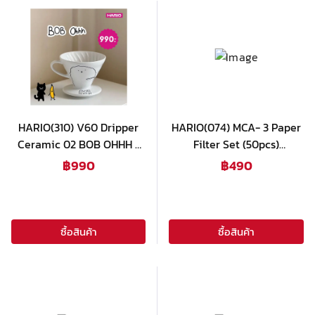
HARIO(310) V60 Dripper
HARIO(074) MCA- 3 Paper
Ceramic 02 BOB OHHH /
Filter Set (50pcs)
VDC-02-OH
(1แพ็คx50ชิ้น) / F-103MN
฿
990
฿
490
ซื้อสินค้า
ซื้อสินค้า