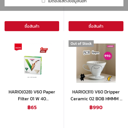
รีวิวร้านกาแฟ
Real Fruit Mixes
Cold Brew
ไม่ต้องแสดงข้อมูลนี้อีก
Coffee Grinders
DaVinci
/ VCF-02-100W
/ VCF-01-100W
Beverage Mix
Syphon
Victoria Arduino
เกี่ยวกับเรา
HARIO
Mahlkonig
Beverage Base
Set Drip
ซื้อสินค้า
ซื้อสินค้า
Milklab
Mazzer
Accessory
Macap
ชา
Out of Stock
Tumbler
Other
โกโก้
Tea maker
Automatic Tamper
น้ำผลไม้ผสมเนื้อผลไม้ & ไซรัป
Drink glass
Smoothie Blender
ผงสำเร็จรูป
HARIO(028) V60 Paper
ผลิตภัณฑ์กลุ่มกาแฟ
HARIO(311) V60 Dripper
Filter 01 W 40
Ceramic 02 BOB HMMM /
ท๊อปปิ้ง
Sheets(1กล่องx40ใบ) สีขาว
VDC-02-HM
฿
65
฿
990
/ VCF-01-40W
อุปกรณ์อื่นๆ