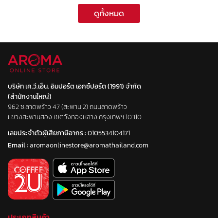
ดูทั้งหมด
บริษัท เค.วี.เอ็น. อิมปอร์ต เอกซ์ปอร์ต (1991) จำกัด
(สำนักงานใหญ่)
962 ซ.ลาดพร้าว 47 (สะพาน 2) ถนนลาดพร้าว
แขวงสะพานสอง เขตวังทองหลาง กรุงเทพฯ 10310
เลขประจำตัวผู้เสียภาษีอากร :
0105534104171
Email :
aromaonlinestore@aromathailand.com
ประเภทสินค้า