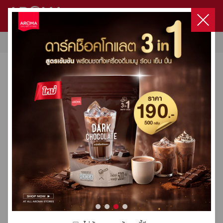
หน้าแรก
/
HARIO
สินค้า
ไม่มีสินค้าในตะกร้า
หน้าแรก
สินค้าทั้งหมด
สินค้า
HARIO
แนะนำ
เข้าสู่ระบบ
โปรโมชั่นทั้งหมด
เกี่ยวกับเรา
เลือกซื้อสินค้า
เครื่องชงกาแฟ / เครื่องบดกาแฟ
เครื่องชงกาแฟ / เครื่องบดกาแฟ
Product Set
Capsule
Capsule Coffee Machine
เมล็ดกาแฟคั่ว
ผลิตภัณฑ์กลุ่มนม
DaVinci
HARIO
Milklab
ชา
โกโก้
น้ำผลไม้ผสมเนื้อผลไม้ & ไซรัป
ผงสำเร็จรูป
ผลิตภัณฑ์กลุ่มกาแฟ
ท๊อปปิ้ง
อุปกรณ์อื่นๆ
ทั้งหมด
ทั้งหมด
ทั้งหมด
ทั้งหมด
ทั้งหมด
ทั้งหมด
ทั้งหมด
ทั้งหมด
ทั้งหมด
ทั้งหมด
ทั้งหมด
ทั้งหมด
ทั้งหมด
ทั้งหมด
ทั้งหมด
ทั้งหมด
โปรโมชั่น
ลงทะเบียน
Machines Promotion
ติดต่อเรา
Product Set
Fully-Automatic
Aroma Original Blend
Classic Syrup
Filter
3 in 1
3 in 1 Express Cup
Fruit Concentrate
3 in 1
Drip Coffee
Topping
อะไหล่เครื่องชง
การสั่งซื้อและจัดส่ง
Capsule
Semi-Automatic
Aroma Premium Blend
True To Fruit Syrup
Dripper
Matcha
Premix
Syrup
Condiment
Premix
Sauce
อุปกรณ์อื่นๆ
Victoria Arduino
Victoria Arduino
สูตรเครื่องดื่มขายดี
Organic Coffee
Luxury Dessert Syrup
Grinder
Premix
Pure 100%
Fruit Based Preparation
Premix
3 in 1 Express Cup
Double Wall
Capsule Coffee Machine
Wega
Special Blend
Floral Syrup
Server
Tea Leaf
Fruitti Smoothie
เมล็ดกาแฟคั่ว
คอร์สกาแฟ
Crem / Expobar
HARIO(030) V60 Paper
HARIO(027) V60 Paper
Lio
Premium Sauce
Kettle
Fruitti Juice
Filter 02 W 100
Filter 01 W 100
ผลิตภัณฑ์กลุ่มนม
Xlvi
Sheets(1แพ็คx100ใบ) สีขาว
Sheets(1แพ็คx100ใบ) สีขาว
฿
165
฿
145